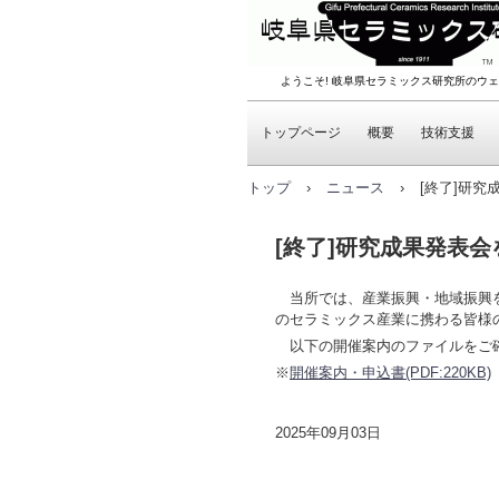
ようこそ! 岐阜県セラミックス研究所のウェ
トップページ
概要
技術支援
トップ
›
ニュース
›
[終了]研
[終了]研究成果発表
当所では、産業振興・地域振興を
のセラミックス産業に携わる皆様
以下の開催案内のファイルをご確
※
開催案内・申込書(PDF:220KB)
2025年09月03日