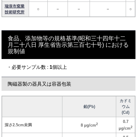
瑞浪市窯業
○
－
－
－
○
技術研究所
食品、添加物等の規格基準(昭和三十四年十二
月二十八日 厚生省告示第三百七十号) における
規制値
・必要サンプル数 :
1
個以上
陶磁器製の器具又は容器包装
カドミ
鉛(Pb)
ウム
(Cd)
0.7
2
深さ2.5cm未満
8 μg/cm
2
μg/cm