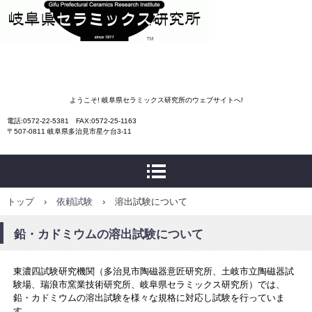
岐阜県セラミックス研究
ようこそ! 岐阜県セラミックス研究所のウェブサイトへ!
電話:0572-22-5381 FAX:0572-25-1163
所
〒507-0811 岐阜県多治見市星ケ台3-11
トップ
›
依頼試験
›
溶出試験について
鉛・カドミウムの溶出試験について
東濃四試験研究機関（多治見市陶磁器意匠研究所、土岐市立陶磁器試
験場、瑞浪市窯業技術研究所、岐阜県セラミックス研究所）では、
鉛・カドミウムの溶出試験を様々な規格に対応し試験を行っていま
す。