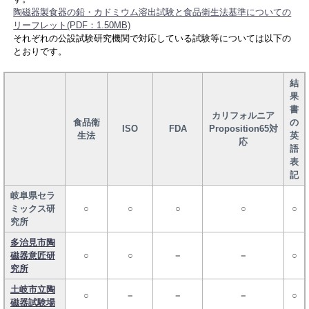
陶磁器製食器の鉛・カドミウム溶出試験と食品衛生法基準についての
リーフレット(PDF：1.50MB)
それぞれの公設試験研究機関で対応している試験等については以下の
とおりです。
結
果
書
カリフォルニア
食品衛
の
ISO
FDA
Proposition65対
生法
英
応
語
表
記
岐阜県セラ
ミックス研
○
○
○
○
○
究所
多治見市陶
磁器意匠研
○
○
－
－
○
究所
土岐市立陶
○
－
－
－
○
磁器試験場