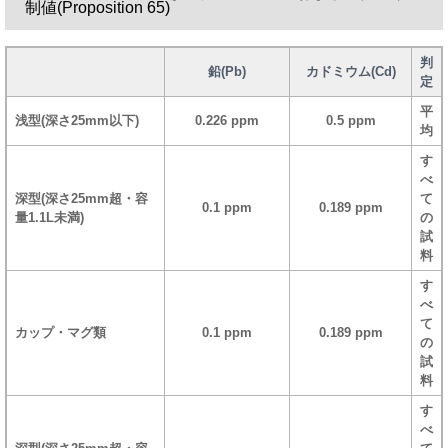
制値(Proposition 65)
判
鉛(Pb)
カドミウム(Cd)
定
平
浅型(深さ25mm以下)
0.226 ppm
0.5 ppm
均
す
べ
深型(深さ25mm超・容
て
0.1 ppm
0.189 ppm
量1.1L未満)
の
試
料
す
べ
て
カップ・マグ類
0.1 ppm
0.189 ppm
の
試
料
す
べ