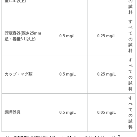
量1.1L以上)
の
試
料
す
べ
貯蔵容器(深さ25mm
て
0.5 mg/L
0.25 mg/L
超・容量3 L以上)
の
試
料
す
べ
て
カップ・マグ類
0.5 mg/L
0.25 mg/L
の
試
料
す
べ
て
調理器具
0.5 mg/L
0.05 mg/L
の
試
料
2