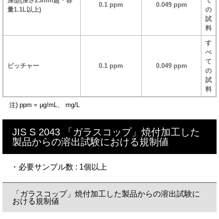
深型(深さ25mm超・容
て
0.1 ppm
0.049 ppm
量1.1L以上)
の
試
料
す
べ
て
ピッチャー
0.1 ppm
0.049 ppm
の
試
料
注) ppm = μg/mL、 mg/L
JIS S 2043 「ガラスコップ」焼付加工した
製品からの溶出試験における規制値
・必要サンプル数 : 1個以上
「ガラスコップ」焼付加工した製品からの溶出試験に
おける規制値