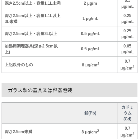
0.5
深さ2.5cm以上・容量1.1L未満
2 μg/m
μg/mL
深さ2.5cm以上・容量1.1L以上
0.25
1 μg/mL
3L未満
μg/mL
0.25
深さ2.5cm以上・容量3L以上
0.5 μg/mL
μg/mL
加熱用調理器具(深さ2.5cm以
0.05
0.5 μg/mL
上)
μg/mL
0.7
2
上記以外のもの
8 μg/cm
2
μg/cm
ガラス製の器具又は容器包装
カドミ
鉛(Pb)
ウム
(Cd)
0.7
2
深さ2.5cm未満
8 μg/cm
2
μg/cm