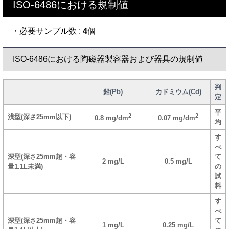
ISO-6486における規制値
・必要サンプル数 :
4
個
ISO-6486における陶磁器製容器および器具の規制値
判
鉛(Pb)
カドミウム(Cd)
定
平
2
2
浅型(深さ25mm以下)
0.8 mg/dm
0.07 mg/dm
均
す
べ
深型(深さ25mm超・容
て
2 mg/L
0.5 mg/L
量1.1L未満)
の
試
料
す
べ
深型(深さ25mm超・容
て
1 mg/L
0.25 mg/L