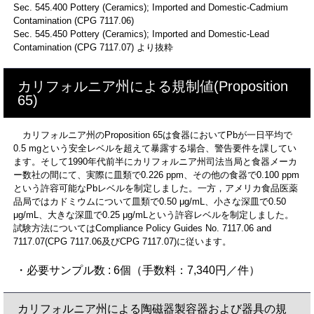
Sec. 545.400 Pottery (Ceramics); Imported and Domestic-Cadmium
Contamination (CPG 7117.06)
Sec. 545.450 Pottery (Ceramics); Imported and Domestic-Lead
Contamination (CPG 7117.07) より抜粋
カリフォルニア州による規制値(Proposition
65)
カリフォルニア州のProposition 65は食器においてPbが一日平均で
0.5 mgという安全レベルを超えて暴露する場合、警告要件を課してい
ます。そして1990年代前半にカリフォルニア州司法当局と食器メーカ
ー数社の間にて、実際に皿類で0.226 ppm、その他の食器で0.100 ppm
という許容可能なPbレベルを制定しました。一方，アメリカ食品医薬
品局ではカドミウムについて皿類で0.50 μg/mL、小さな深皿で0.50
μg/mL、大きな深皿で0.25 μg/mLという許容レベルを制定しました。
試験方法についてはCompliance Policy Guides No. 7117.06 and
7117.07(CPG 7117.06及びCPG 7117.07)に従います。
・必要サンプル数 : 6個（手数料：7,340円／件）
カリフォルニア州による陶磁器製容器および器具の規