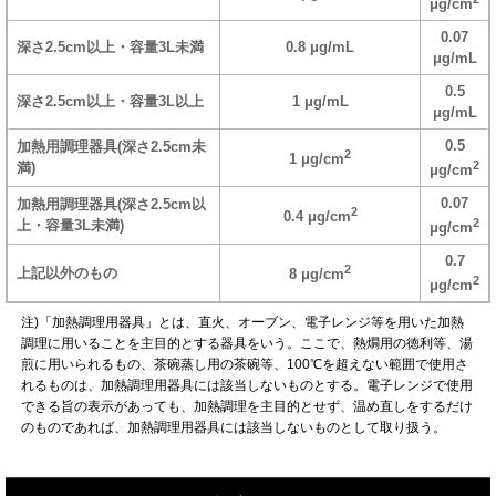
μg/cm
0.07
深さ2.5cm以上・容量3L未満
0.8 μg/mL
μg/mL
0.5
深さ2.5cm以上・容量3L以上
1 μg/mL
μg/mL
0.5
加熱用調理器具(深さ2.5cm未
2
1 μg/cm
2
満)
μg/cm
0.07
加熱用調理器具(深さ2.5cm以
2
0.4 μg/cm
2
上・容量3L未満)
μg/cm
0.7
2
上記以外のもの
8 μg/cm
2
μg/cm
注)「加熱調理用器具」とは、直火、オーブン、電子レンジ等を用いた加熱
調理に用いることを主目的とする器具をいう。ここで、熱燗用の徳利等、湯
煎に用いられるもの、茶碗蒸し用の茶碗等、100℃を超えない範囲で使用さ
れるものは、加熱調理用器具には該当しないものとする。電子レンジで使用
できる旨の表示があっても、加熱調理を主目的とせず、温め直しをするだけ
のものであれば、加熱調理用器具には該当しないものとして取り扱う。