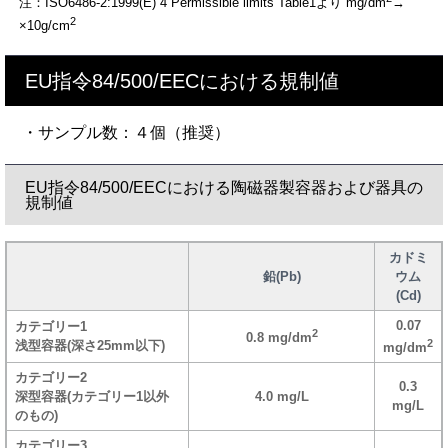
注：ISO6486-2:1999(E) 4 Permissible limits Table1より mg/dm
→
2
×10g/cm
EU指令84/500/EECにおける規制値
・サンプル数：４個（推奨）
EU指令84/500/EECにおける陶磁器製容器および器具の
規制値
カドミ
鉛(Pb)
ウム
(Cd)
0.07
カテゴリー1
2
0.8 mg/dm
2
浅型容器(深さ25mm以下)
mg/dm
カテゴリー2
0.3
深型容器(カテゴリー1以外
4.0 mg/L
mg/L
のもの)
カテゴリー3