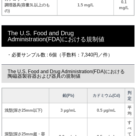
0.1
調理器具(容量3L以上のも
1.5 mg/L
mg/L
の)
The U.S. Food and Drug
Administration(FDA)における規制値
・必要サンプル数 : 6個（手数料：7,340円／件）
The U.S. Food and Drug Administration(FDA)における
陶磁器製容器および器具の規制値
判
鉛(Pb)
カドミウム(Cd)
定
平
浅型(深さ25mm以下)
3 μg/mL
0.5 μg/mL
均
す
べ
深型(深さ25mm超・容
て